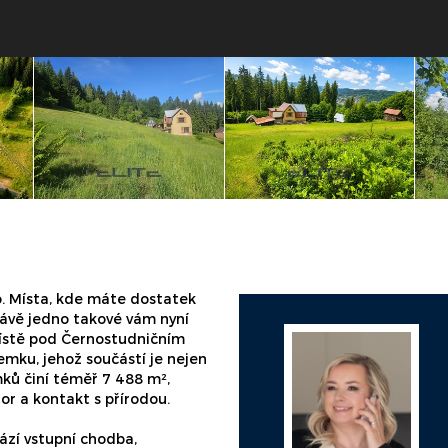
ko. Místa, kde máte dostatek
rávě jedno takové vám nyní
ístě pod Černostudničním
mku, jehož součástí je nejen
mků činí téměř 7 488 m²,
or a kontakt s přírodou.
ází vstupní chodba,