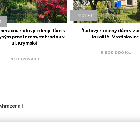
PRODEJ
J
nerační, řadový zděný dům s
Řadový rodinný dům v žá
ysým prostorem, zahradou v
lokalitě- Vratislavice
ul. Krymská
9 900 000 Kč
rezervováno
vyhrazena |