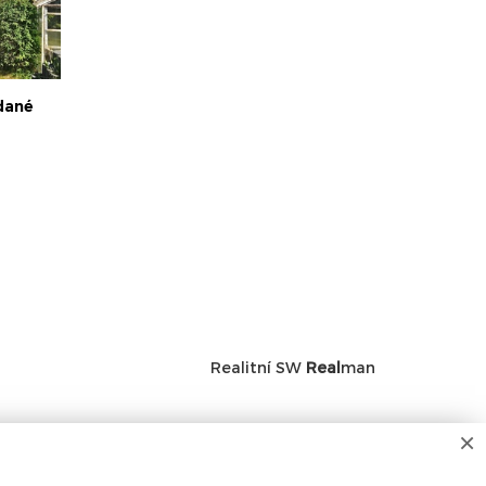
dané
Realitní SW
Real
man
×