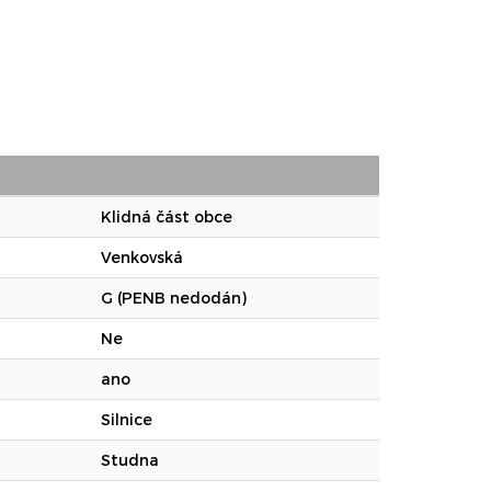
Klidná část obce
Venkovská
G (PENB nedodán)
Ne
ano
Silnice
Studna