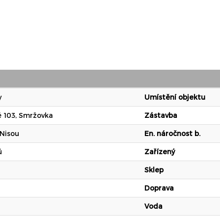
y
Umístění objektu
 103, Smržovka
Zástavba
 Nisou
En. náročnost b.
ů
Zařízený
Sklep
Doprava
Voda