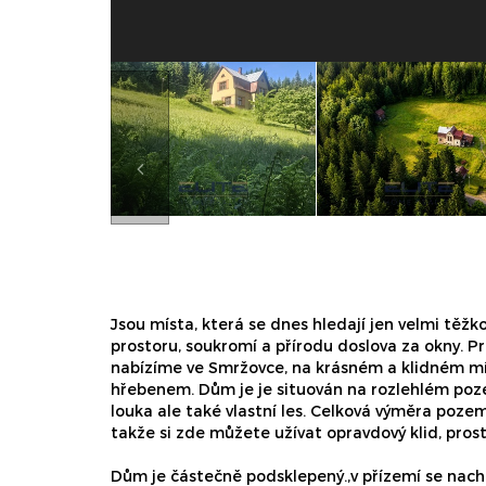
Jsou místa, která se dnes hledají jen velmi těž
prostoru, soukromí a přírodu doslova za okny. P
nabízíme ve Smržovce, na krásném a klidném m
hřebenem. Dům je je situován na rozlehlém poze
louka ale také vlastní les. Celková výměra poze
takže si zde můžete užívat opravdový klid, prost
Dům je částečně podsklepený.,v přízemí se nach