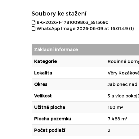
Soubory ke stažení
8-6-2026-1-1781009863_5513690
WhatsApp Image 2026-06-09 at 16.01.49 (1)
Základní informace
Kategorie
Rodinné dom
Lokalita
Věry Kozákové
Okres
Jablonec nad
Velikost
5 a více pokoj
Užitná plocha
160 m²
Plocha pozemku
7.488 m²
Počet podlaží
2