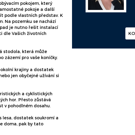
obývacím pokojem, který
samostatné pokoje a další
ít podle vlastních představ. K
tím. Na pozemku se nachází
ad je nutno řešit instalací
KO
 dle Vašich životních
ná stodola, která může
bo zázemí pro vaše koníčky.
okolní krajiny a dostatek
nebo jen obyčejné užívání si
ristických a cyklistických
kých hor. Přesto zůstává
st v pohodlném dosahu.
s lesa, dostatek soukromí a
te doma, pak by tato