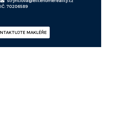
strynclova@elitehomereality.cz
IČ: 70206589
NTAKTUJTE MAKLÉŘE