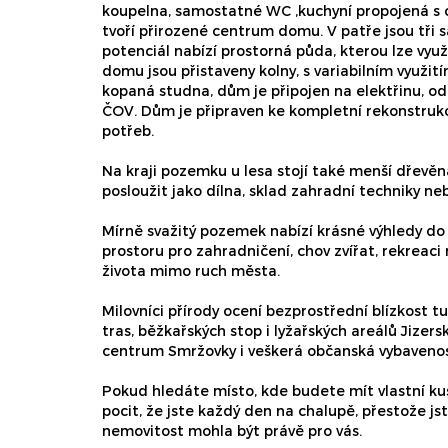
koupelna, samostatné WC ,kuchyní propojená s 
tvoří přirozené centrum domu. V patře jsou tři 
potenciál nabízí prostorná půda, kterou lze využ
domu jsou přistaveny kolny, s variabilním využi
kopaná studna, dům je připojen na elektřinu, odp
ČOV. Dům je připraven ke kompletní rekonstrukci
potřeb.
Na kraji pozemku u lesa stojí také menší dřevě
posloužit jako dílna, sklad zahradní techniky ne
Mírně svažitý pozemek nabízí krásné výhledy do 
prostoru pro zahradničení, chov zvířat, rekreaci 
života mimo ruch města.
Milovníci přírody ocení bezprostřední blízkost tu
tras, běžkařských stop i lyžařských areálů Jizers
centrum Smržovky i veškerá občanská vybaveno
Pokud hledáte místo, kde budete mít vlastní ku
pocit, že jste každý den na chalupě, přestože js
nemovitost mohla být právě pro vás.