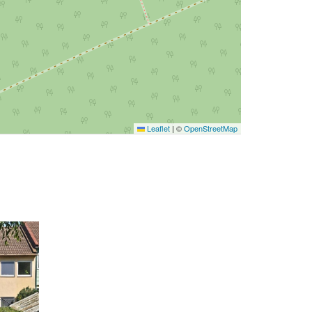
Leaflet
|
©
OpenStreetMap