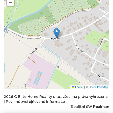
−
Leaflet
|
©
OpenStreetMap
2026 © Elite Home Reality s.r.o., všechna práva vyhrazena
|
Povinně zveřejňované informace
Realitní SW
Real
man