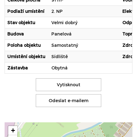
Podlaží umístění
2. NP
Elektř
Stav objektu
Velmi dobrý
Odpa
Budova
Panelová
Topné 
Poloha objektu
Samostatný
Zdroj 
Umístění objektu
Sídliště
Zdroj 
Zástavba
Obytná
Vytisknout
Odeslat e-mailem
+