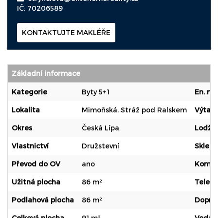
IČ: 70206589
KONTAKTUJTE MAKLÉŘE
Základní informace
Kategorie
Byty 5+1
En. ná
Lokalita
Mimoňská, Stráž pod Ralskem
Výtah
Okres
Česká Lípa
Lodžie
Vlastnictví
Družstevní
Sklep
Převod do OV
ano
Komun
Užitná plocha
86 m²
Telek
Podlahová plocha
86 m²
Dopra
Celková plocha
91 m²
Voda