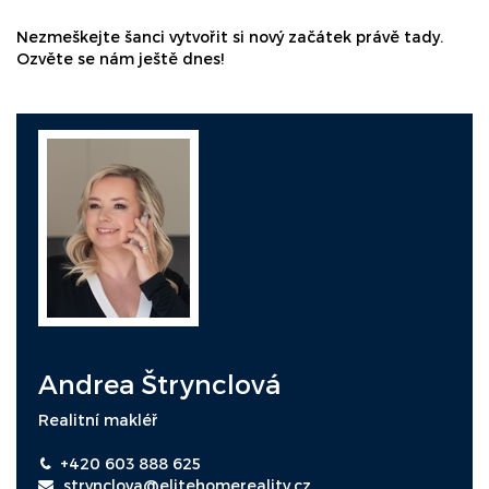
Nezmeškejte šanci vytvořit si nový začátek právě tady.
Ozvěte se nám ještě dnes!
Andrea Štrynclová
Realitní makléř
+420 603 888 625
strynclova@elitehomereality.cz