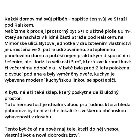
Každý domov má svůj příběh – napište ten svůj ve Stráži
pod Ralskem.
Nabízíme k prodeji prostorný byt 5+1 o užitné ploše 86 m²,
který se nachází v klidné části Stráže pod Ralskem, na
Mimoňské ulici. Bytová jednotka v družstevním vlastnictví
je umístěna ve 2. patře udržovaného, zatepleného
panelového domu a potěší nejen praktickým dispozičním
řešením, ale i lodžií o velikosti 5 m², která zve k ranní kávě
či večernímu odpočinku. V bytě byla pred 2 lety položena
plovoucí podlaha a byly vyměněny dveře, kuchyn je
vybavena moderní kuchyňskou linkou se spotřebiči.
K bytu náleží také sklep, který poskytne další úložný
prostor.
Tato nemovitost je ideální volbou pro rodinu, která hledá
pohodové bydlení v tiché lokalitě s veškerou občanskou
vybaveností v dosahu.
Tento byt čeká na nové majitele, kteří do něj vnesou
vlastní život a nová dobrodružství.