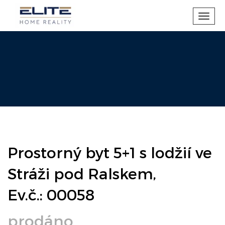
Toggl
navig
Prostorný byt 5+1 s lodžií ve
Stráži pod Ralskem,
Ev.č.: 00058
prodáno